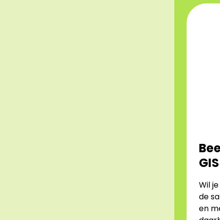
Bee
GIS
Wil j
de s
en me