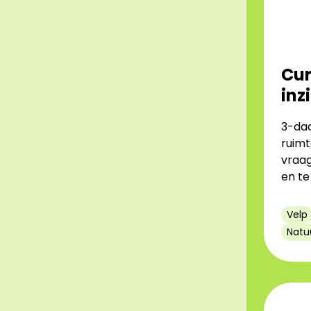
Cur
inz
3-daa
ruimt
vraag
en t
Velp
Natu