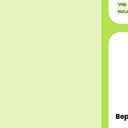
Velp
Natu
Bep