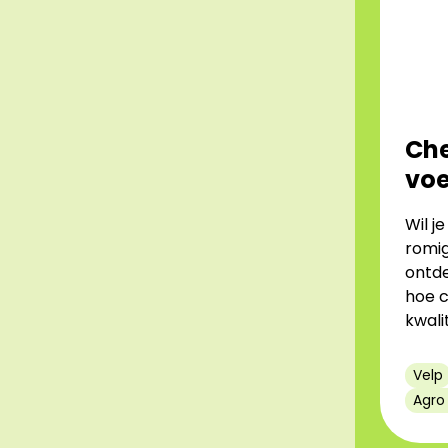
Che
vo
Wil j
romig
ontde
hoe c
kwali
Velp
Agro