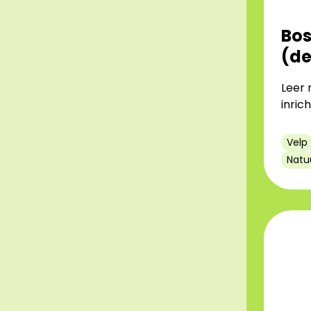
Bos
(de
Leer
inric
Velp
Natu