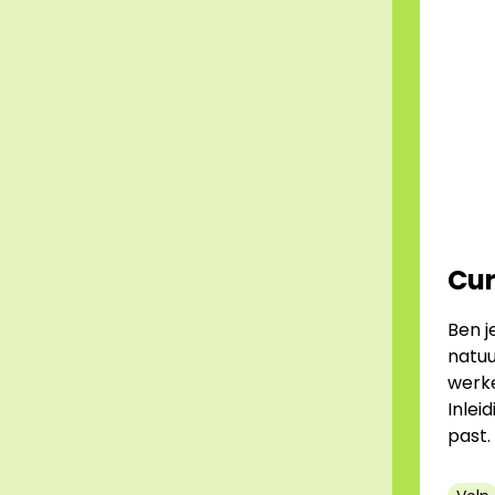
Cur
Ben j
natuu
werke
Inlei
past.