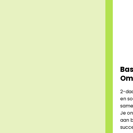
Bas
Om
2-daa
en so
samen
Je on
aan b
succe