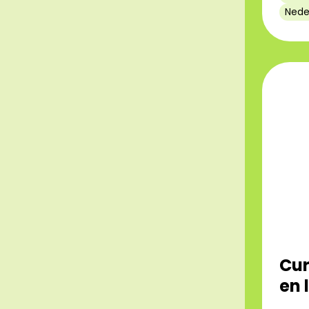
Nede
Cur
en 