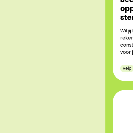
opp
ste
Wil j
reke
const
voor 
Velp