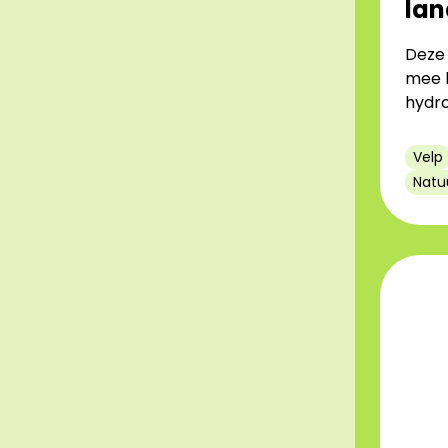
la
Deze 
mee l
hydro
Velp
Natu