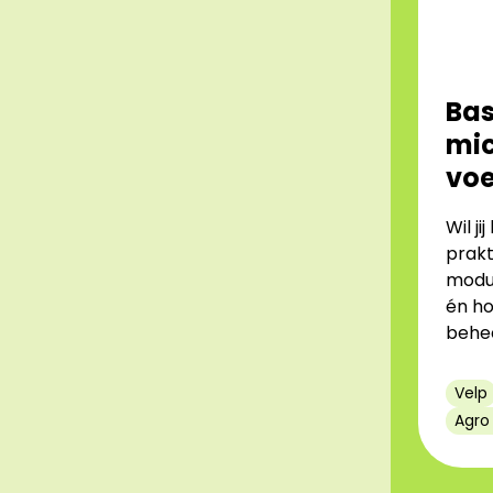
Bas
mic
voe
Wil j
prakt
modul
én ho
behee
Velp
Agro