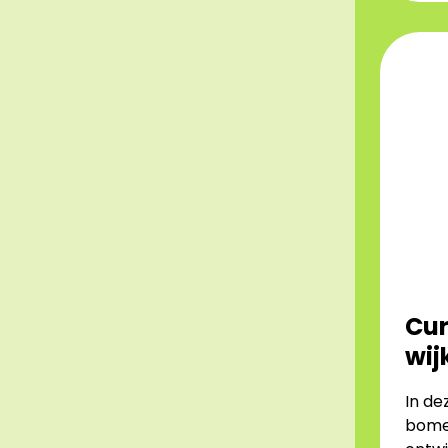
Cur
wij
In de
bomen