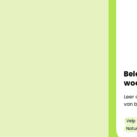
Bel
woo
Leer 
van b
Velp
Natu