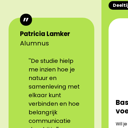
Deelti
Patricia Lamker
Alumnus
''De studie hielp
me inzien hoe je
natuur en
samenleving met
elkaar kunt
Bas
verbinden en hoe
voe
belangrijk
communicatie
Wil j