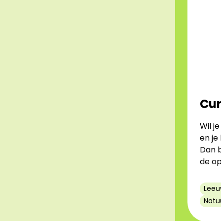
Cur
Wil j
en je
Dan b
de op
Leeu
Natu