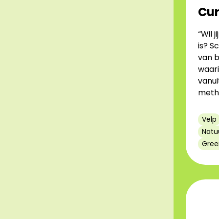
Cur
“Wil 
is? Sc
van b
waari
vanu
meth
Velp
Natu
Gree