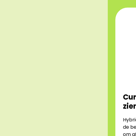
Cur
zie
Hybri
de be
om af