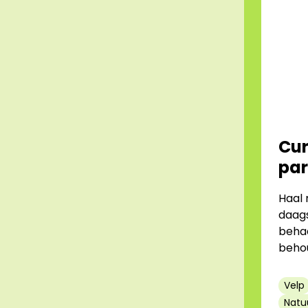
Cur
par
Haal 
daags
behaa
behou
Velp
Natu