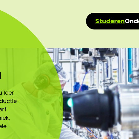
Studeren
Ond
l
 leer
oductie-
ert
iek,
ele