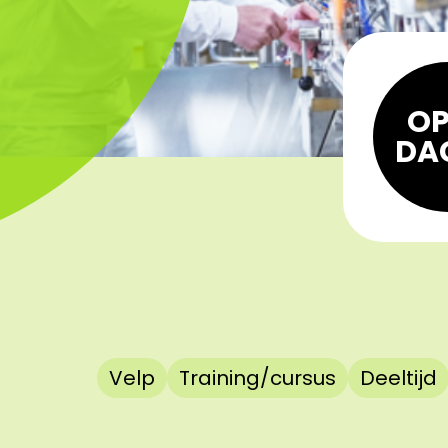
OP
DA
Velp
Training/cursus
Deeltijd