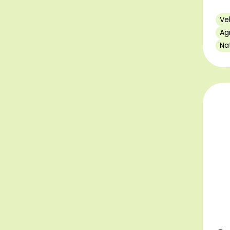
Ve
Ag
Na