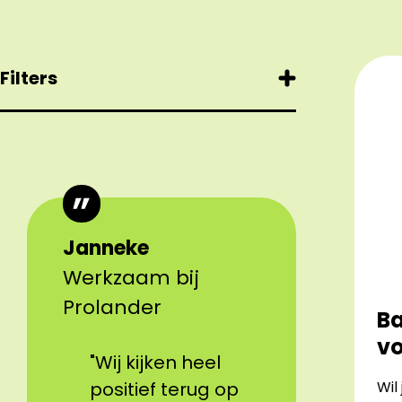
Filters
Janneke
Werkzaam bij
Prolander
Ba
vo
"Wij kijken heel
positief terug op
Wil