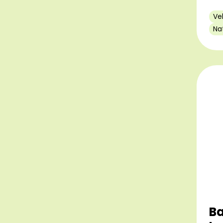
Ve
Na
Ba