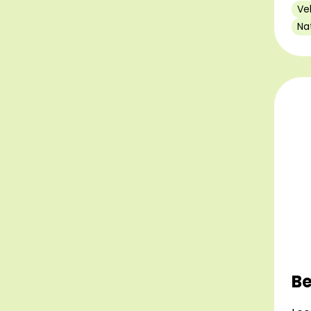
Ve
Na
Be