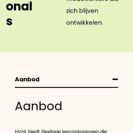
onal
zich blijven
s
ontwikkelen.
Aanbod
Aanbod
HVHL biedt flexibele leeroplossingen die