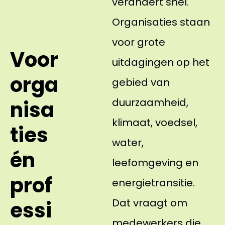
verandert snel.
Organisaties staan
voor grote
Voor
uitdagingen op het
orga
gebied van
duurzaamheid,
nisa
klimaat, voedsel,
ties
water,
én
leefomgeving en
prof
energietransitie.
Dat vraagt om
essi
medewerkers die