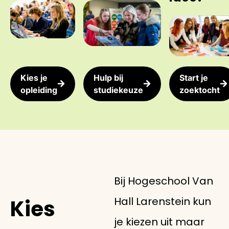
Kies je
Hulp bij
Start je
opleiding
studiekeuze
zoektocht
Bij Hogeschool Van
Hall Larenstein kun
Kies
je kiezen uit maar