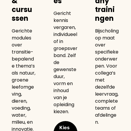
&
es
any
cursu
traini
Gericht
ssen
ngen
kennis
vergaren,
Gerichte
Bijscholing
individueel
modules
op maat
of in
over
over
groepsver
transitie-
specifieke
band. Zelf
bepalend
onderwer
de
e thema’s
pen. Voor
gewenste
als natuur,
collega’s
duur,
groene
met
vorm en
leefomge
dezelfde
inhoud
ving,
leervraag,
van je
dieren,
complete
opleiding
voeding,
teams of
kiezen.
water,
afdelinge
milieu, en
n.
Kies
innovatie.