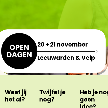
20 + 21 november
OPEN
DAGEN
Leeuwarden & Velp
Weet jij
Twijfel je
Heb je no
het al?
nog?
geen
idee?