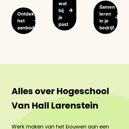
wat
Samen
bij
Ontdek
leren
je
het
in je
past
aanbod
bedrijf
Alles over Hogeschool
Van Hall Larenstein
Werk maken van het bouwen aan een