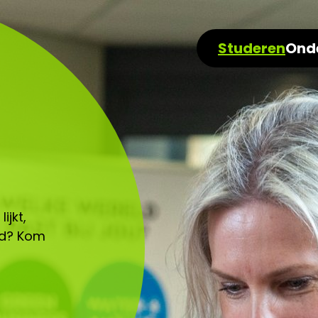
Studeren
Ond
ijkt,
gd? Kom