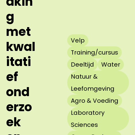
akin
g
met
Velp
kwal
Training/cursus
itati
Deeltijd
Water
ef
Natuur &
ond
Leefomgeving
Agro & Voeding
erzo
Laboratory
ek
Sciences