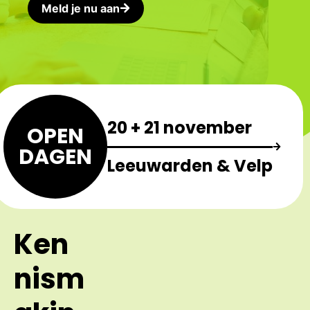
Meld je nu aan
20 + 21 november
OPEN
DAGEN
Leeuwarden & Velp
Ken
nism