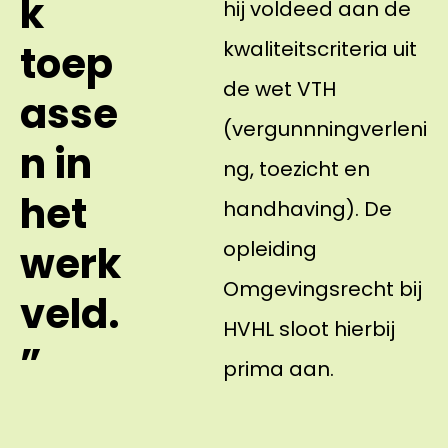
k
hij voldeed aan de
kwaliteitscriteria uit
toep
de wet VTH
asse
(vergunnningverleni
n in
ng, toezicht en
het
handhaving). De
opleiding
werk
Omgevingsrecht bij
veld.
HVHL sloot hierbij
”
prima aan.