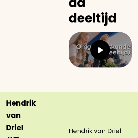
ad
deeltijd
Hendrik
van
Driel
Hendrik van Driel