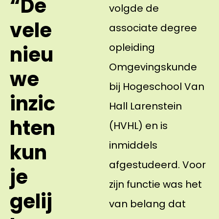
“De
volgde de
vele
associate degree
opleiding
nieu
Omgevingskunde
we
bij Hogeschool Van
inzic
Hall Larenstein
hten
(HVHL) en is
inmiddels
kun
afgestudeerd. Voor
je
zijn functie was het
gelij
van belang dat