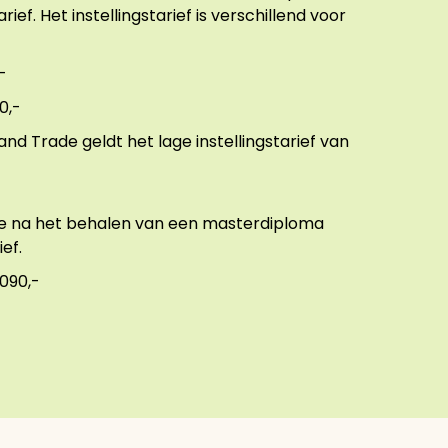
ef. Het instellingstarief is verschillend voor
-
0,-
nd Trade geldt het lage instellingstarief van
s je na het behalen van een masterdiploma
ef.
.090,-