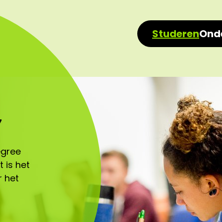
Studeren
Ond
7
egree
t is het
r het