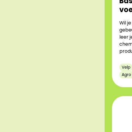
Bas
voe
Wil j
gebeu
leer 
chemi
prod
Velp
Agro