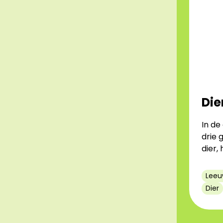
Die
In de
drie 
dier,
Leeu
Dier