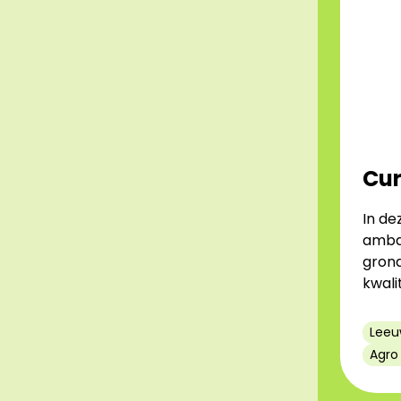
Cu
In de
ambac
grond
kwali
Leeu
Agro