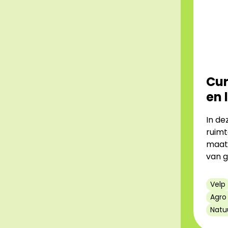
Cur
en 
In de
ruimte
maats
van g
Velp
Agro
Natu