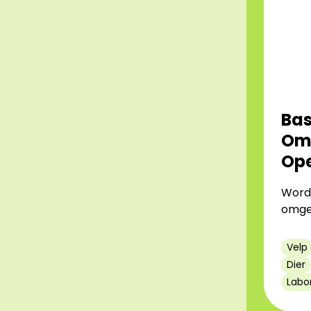
Bas
Om
Op
Word 
omge
Velp
Dier
Labo