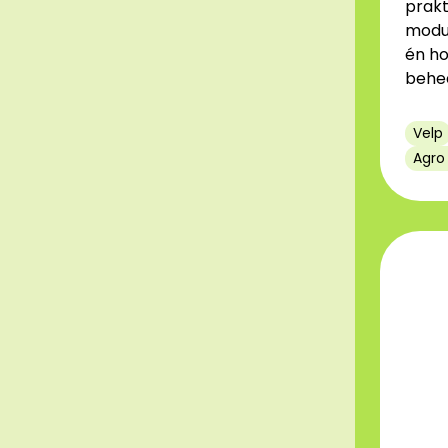
prakt
modul
én ho
behee
Velp
Agro