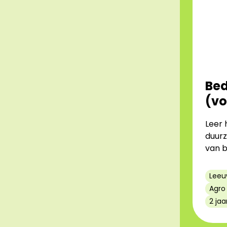
Bed
(vo
Leer 
duur
van b
Leeu
Agro
2 jaa