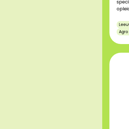
speci
oplei
Leeu
Agro