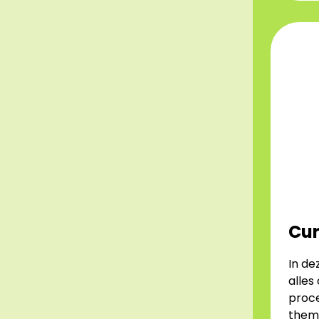
Cur
In de
alles
proce
thema