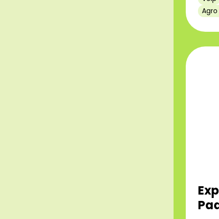
Agro
Exp
Paa