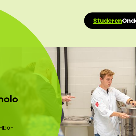
Studeren
Ond
nolo
 Hbo-