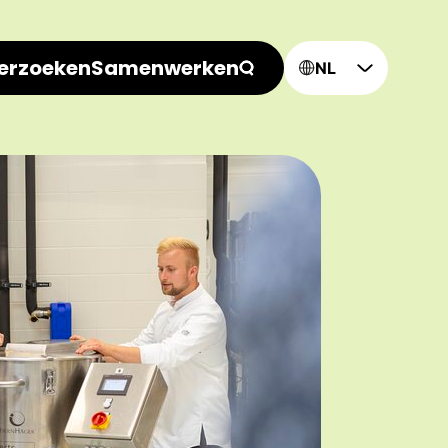
erzoeken
Samenwerken
NL