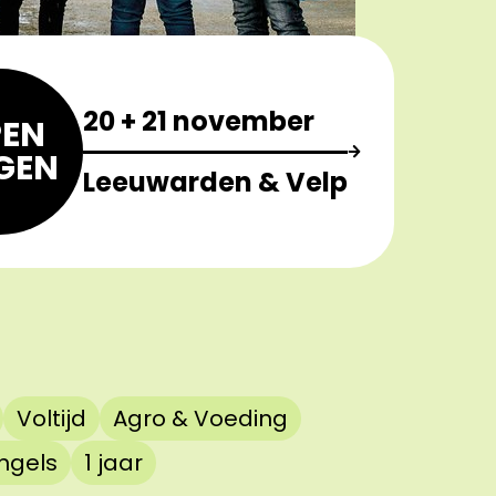
20 + 21 november
EN
GEN
Leeuwarden & Velp
Voltijd
Agro & Voeding
ngels
1 jaar