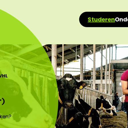
Studeren
Ond
VHL
r)
aken?