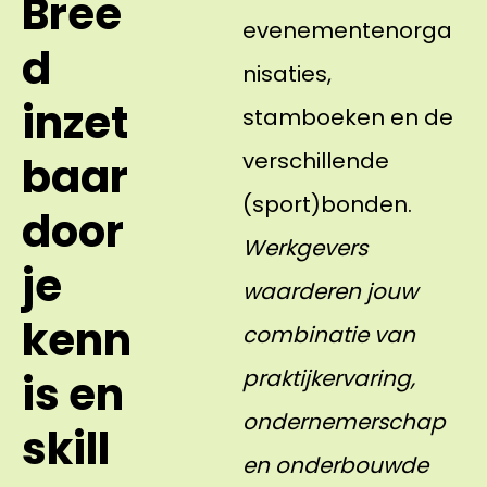
Bree
evenementenorga
d
nisaties,
inzet
stamboeken en de
verschillende
baar
(sport)bonden.
door
Werkgevers
je
waarderen jouw
kenn
combinatie van
praktijkervaring,
is en
ondernemerschap
skill
en onderbouwde