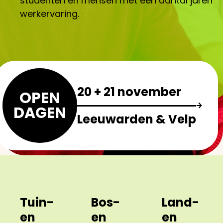
studenten en mensen met een aantal jaren
werkervaring.
20 + 21 november
OPEN
DAGEN
Leeuwarden & Velp
Tuin-
Bos-
Land-
en
en
en