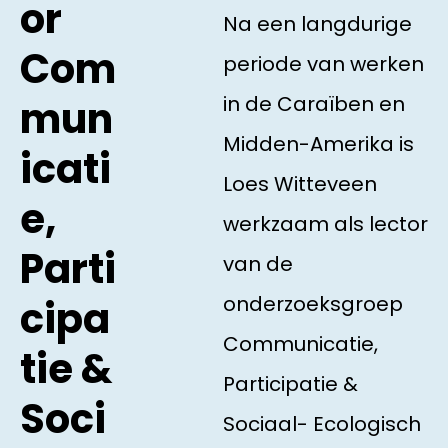
or
Na een langdurige
Com
periode van werken
in de Caraïben en
mun
Midden-Amerika is
icati
Loes Witteveen
e,
werkzaam als lector
Parti
van de
onderzoeksgroep
cipa
Communicatie,
tie &
Participatie &
Soci
Sociaal- Ecologisch