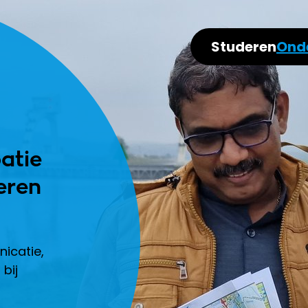
Studeren
Ond
atie
eren
icatie,
bij