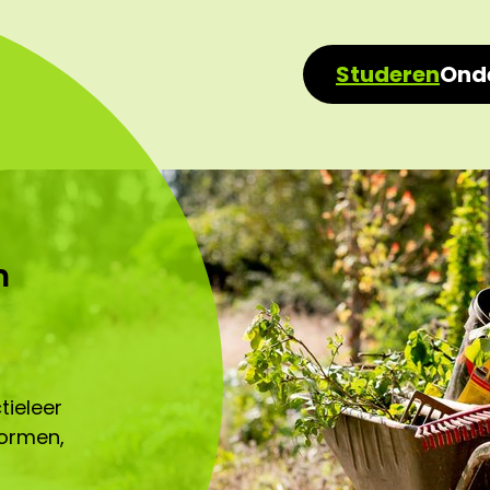
Studeren
Ond
n
ieleer
normen,