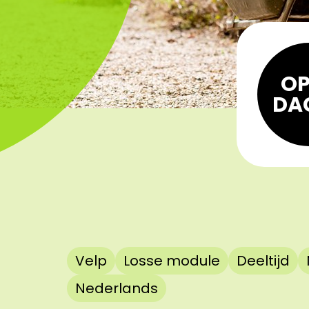
OP
DA
Velp
Losse module
Deeltijd
Nederlands