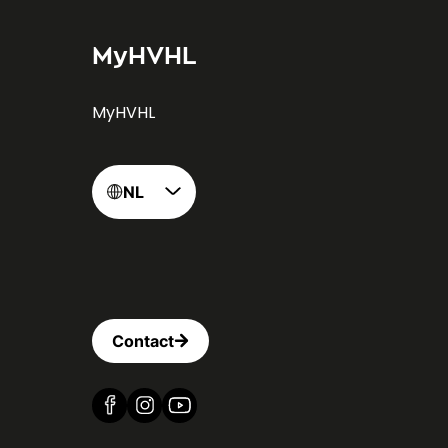
MyHVHL
MyHVHL
NL
Contact
Vind ons op Facebook
Vind ons op Instagram
Vind ons op YouTube