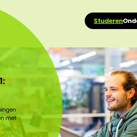
Studeren
Ond
1:
ningen
en met