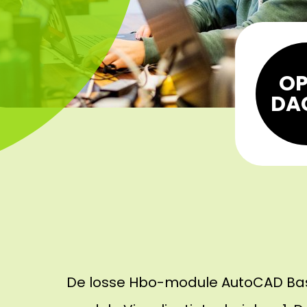
OP
DA
De losse Hbo-module AutoCAD Basi