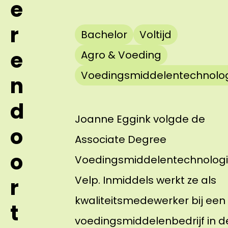
e
r
Bachelor
Voltijd
e
Agro & Voeding
Voedingsmiddelentechnolo
n
d
Joanne Eggink volgde de
o
Associate Degree
o
Voedingsmiddelentechnologi
Velp. Inmiddels werkt ze als
r
kwaliteitsmedewerker bij een
t
voedingsmiddelenbedrijf in d