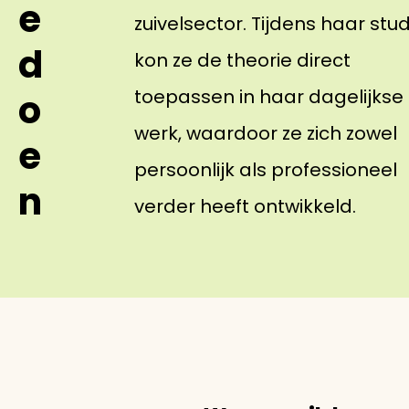
e
zuivelsector. Tijdens haar stud
d
kon ze de theorie direct
toepassen in haar dagelijkse
o
werk, waardoor ze zich zowel
e
persoonlijk als professioneel
n
verder heeft ontwikkeld.