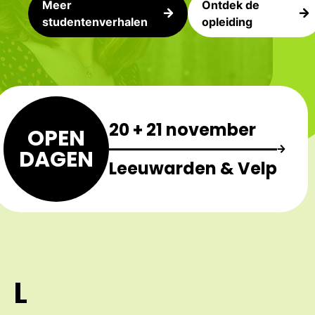
Meer
Ontdek de
studentenverhalen
opleiding
20 + 21 november
OPEN
DAGEN
Leeuwarden & Velp
L