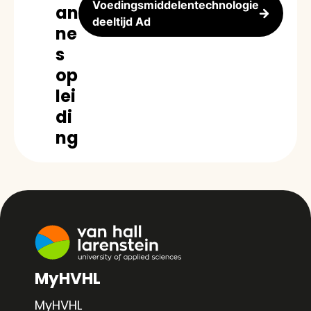
Voedingsmiddelentechnologie
an
deeltijd Ad
ne
s
op
lei
di
ng
MyHVHL
MyHVHL