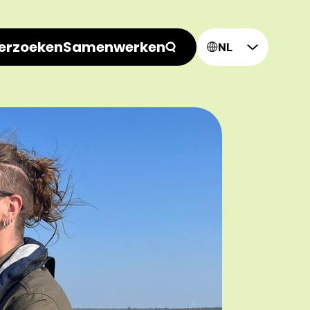
erzoeken
Samenwerken
NL