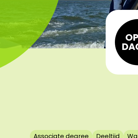
OP
DA
Associate degree
Deeltijd
Wa