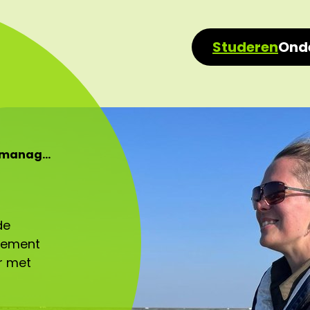
Studeren
Ond
rmanag…
de
gement
r met