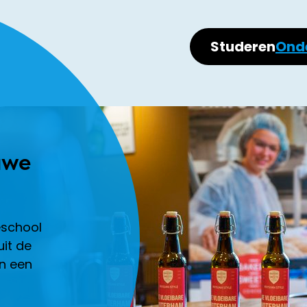
Studeren
Ond
uwe
eschool
uit de
n een