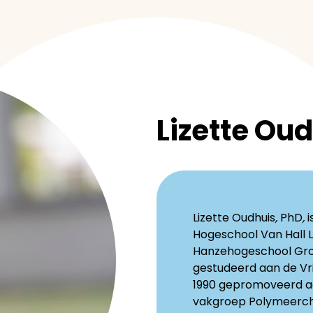
Lizette Ou
Lizette Oudhuis
,
PhD
,
i
Hogeschool Van Hall 
Hanzehogeschool Gron
gestudeerd aan de Vri
1990 gepromoveerd aan
vakgroep Polymeerc