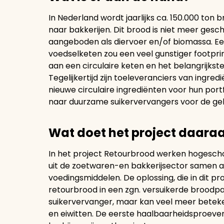
In Nederland wordt jaarlijks ca. 150.000 to
naar bakkerijen. Dit brood is niet meer ge
aangeboden als diervoer en/of biomassa. Een
voedselketen zou een veel gunstiger footprin
aan een circulaire keten en het belangrijkste
Tegelijkertijd zijn toeleveranciers van ingre
nieuwe circulaire ingrediënten voor hun port
naar duurzame suikervervangers voor de geb
Wat doet het project daara
In het project Retourbrood werken hogeschoo
uit de zoetwaren-en bakkerijsector samen a
voedingsmiddelen. De oplossing, die in dit p
retourbrood in een zgn. versuikerde broodp
suikervervanger, maar kan veel meer beteke
en eiwitten. De eerste haalbaarheidsproeven 