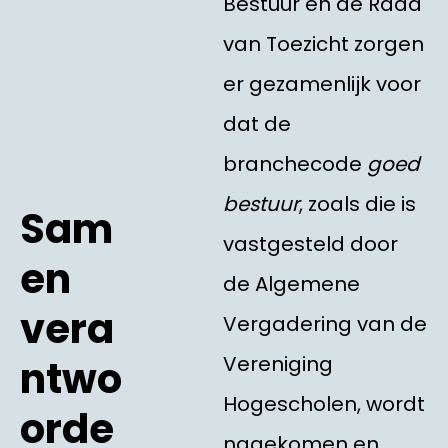
Bestuur en de Raad
van Toezicht zorgen
er gezamenlijk voor
dat de
branchecode
goed
bestuur
, zoals die is
Sam
vastgesteld door
en
de Algemene
vera
Vergadering van de
Vereniging
ntwo
Hogescholen, wordt
orde
nagekomen en