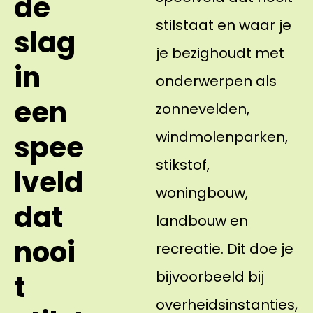
de
stilstaat en waar je
slag
je bezighoudt met
in
onderwerpen als
een
zonnevelden,
windmolenparken,
spee
stikstof,
lveld
woningbouw,
dat
landbouw en
nooi
recreatie. Dit doe je
bijvoorbeeld bij
t
overheidsinstanties,