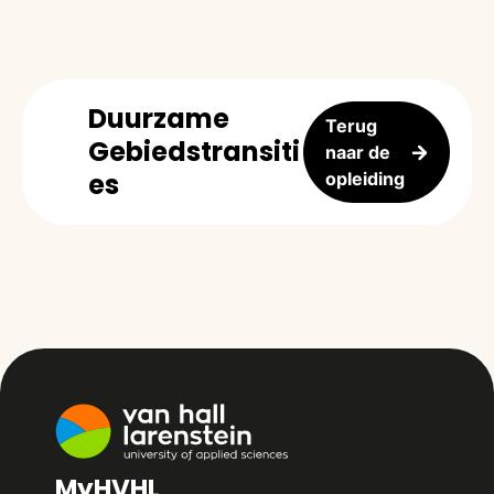
Duurzame
Terug
Gebiedstransiti
naar de
es
opleiding
MyHVHL