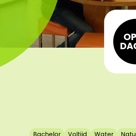
OP
DA
Bachelor
Voltijd
Water
Natu