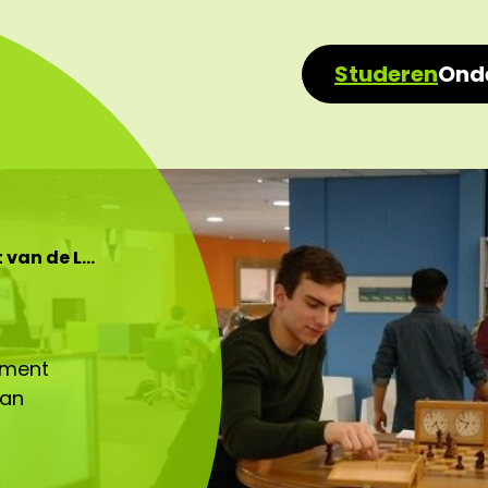
Studeren
Ond
van de L…
ement
aan