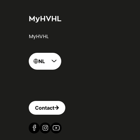
MyHVHL
MyHVHL
NL
Contact
Vind ons op Facebook
Vind ons op Instagram
Vind ons op YouTube