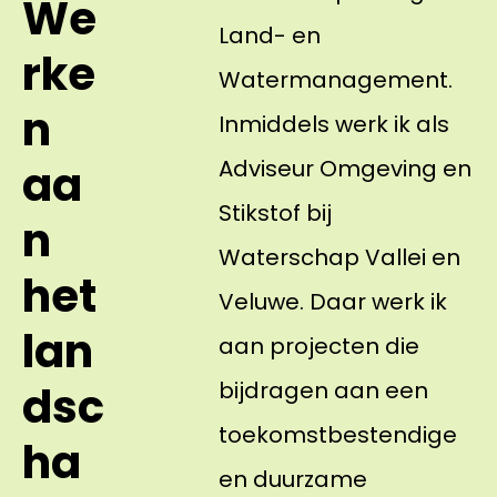
We
Land- en
rke
Watermanagement.
n
Inmiddels werk ik als
Adviseur Omgeving en
aa
Stikstof bij
n
Waterschap Vallei en
het
Veluwe. Daar werk ik
lan
aan projecten die
bijdragen aan een
dsc
toekomstbestendige
ha
en duurzame