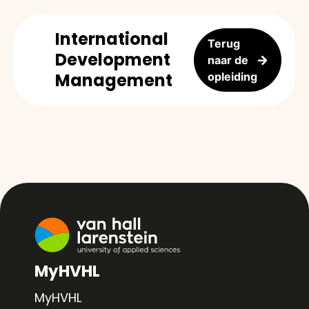
International
Terug
Development
naar de
Management
opleiding
MyHVHL
MyHVHL