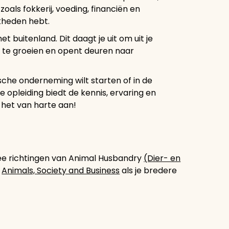
als fokkerij, voeding, financiën en
kheden hebt.
t buitenland. Dit daagt je uit om uit je
k te groeien en opent deuren naar
ische onderneming wilt starten of in de
 opleiding biedt de kennis, ervaring en
 het van harte aan!
wee richtingen van Animal Husbandry
(Dier- en
r
Animals, Society and Business
als je bredere