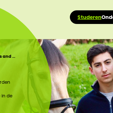
Studeren
Ond
s and …
arden
 in de