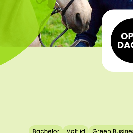
OP
DA
Bachelor
Voltijd
Green Busine