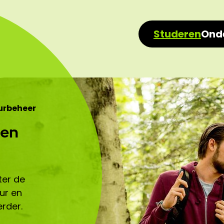
Studeren
Ond
urbeheer
 en
ter de
uur en
rder.