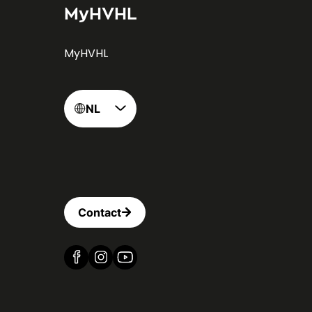
MyHVHL
MyHVHL
NL
Contact
Vind ons op Facebook
Vind ons op Instagram
Vind ons op YouTube