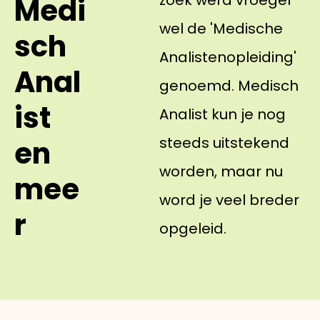
zoek werd vroeger
Medi
wel de 'Medische
sch
Analistenopleiding'
Anal
genoemd. Medisch
ist
Analist kun je nog
steeds uitstekend
en
worden, maar nu
mee
word je veel breder
r
opgeleid.