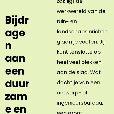
zak ligt de
werkwereld van de
Bijdr
tuin- en
age
landschapsinrichtin
g aan je voeten. Jij
n
kunt tenslotte op
aan
heel veel plekken
een
aan de slag. Wat
duur
dacht je van een
ontwerp- of
zam
ingenieursbureau,
e en
een groot