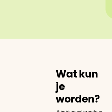
Wat kun
je
worden?
Jij hebt zowel creatieve