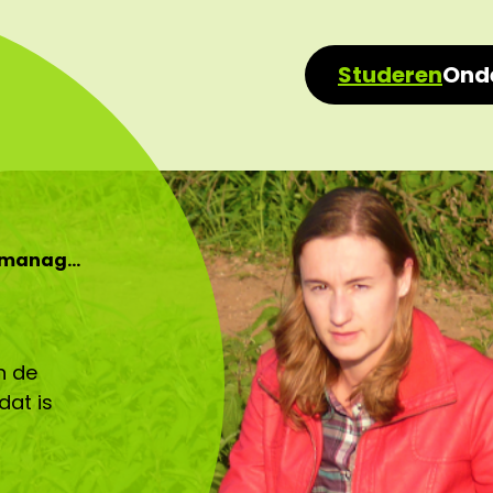
Studeren
Ond
rmanag…
n de
at is