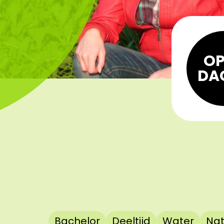
OP
DA
Bachelor
Deeltijd
Water
Nat