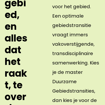
gebi
voor het gebied.
ed,
Een optimale
en
gebiedstransitie
vraagt immers
alles
vakoverstijgende,
dat
transdisciplinaire
het
samenwerking. Kies
raak
je de master
Duurzame
t, te
Gebiedstransities,
over
dan kies je voor de