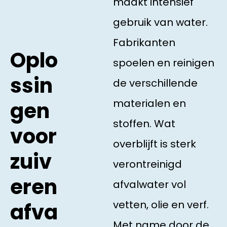
maakt intensief
gebruik van water.
Fabrikanten
Oplo
spoelen en reinigen
ssin
de verschillende
materialen en
gen
stoffen. Wat
voor
overblijft is sterk
zuiv
verontreinigd
eren
afvalwater vol
vetten, olie en verf.
afva
Met name door de