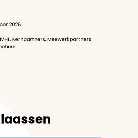
mber 2028
 HVHL, Kernpartners, Meewerkpartners
beheer
Klaassen