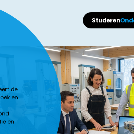
Studeren
Ond
eert de
zoek en
rond
ie en