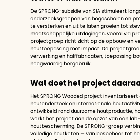
De SPRONG-subsidie van SIA stimuleert lan
onderzoeksgroepen van hogescholen en prak
te versterken en uit te laten groeien tot st
maatschappelijke uitdagingen, vooral via p
projectgroep richt zicht op de opbouw en v
houttoepassing met impact. De projectgroep 
verwerking en halffabricaten, toepassing bo
hoogwaardig hergebruik.
Wat doet het project daara
Het SPRONG Wooded project inventariseert d
houtonderzoek en internationale houtactivi
ontwikkeld rond duurzame houtproductie, ho
werkt het project aan de opzet van een lab
houtbescherming. De SPRONG-groep verbindt
volledige houtketen — van bosbeheer tot he