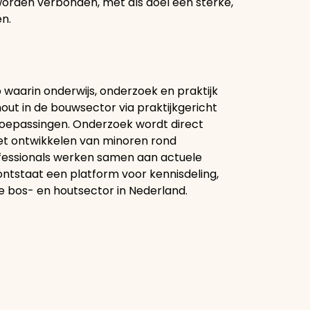
orden verbonden, met als doel een sterke,
n.
waarin onderwijs, onderzoek en praktijk
out in de bouwsector via praktijkgericht
toepassingen. Onderzoek wordt direct
het ontwikkelen van minoren rond
ofessionals werken samen aan actuele
 ontstaat een platform voor kennisdeling,
de bos- en houtsector in Nederland.