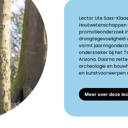
Lector Ute Sass-Klaa
Houtwetenschappen in
promotieonderzoek in
droogtegevoeligheid v
vormt jaarringonderzo
onderzoeker bij het T
Arizona. Daarna zette 
archeologie en bouwhi
en kunstvoorwerpen 
Meer over deze lec