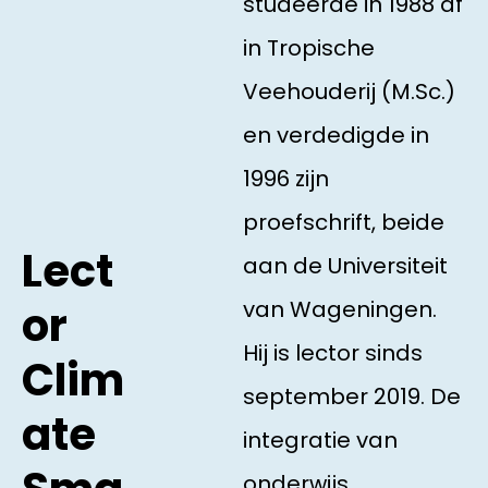
studeerde in 1988 af
in Tropische
Veehouderij (M.Sc.)
en verdedigde in
1996 zijn
proefschrift, beide
Lect
aan de Universiteit
van Wageningen.
or
Hij is lector sinds
Clim
september 2019. De
ate
integratie van
onderwijs,