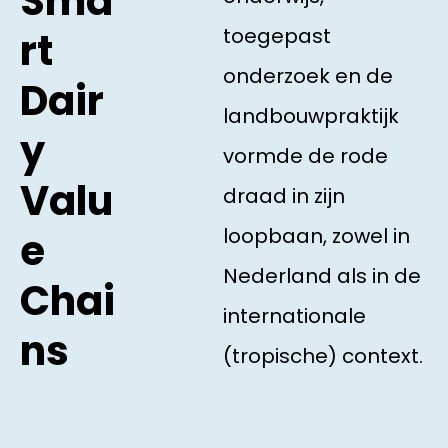
Sma
toegepast
rt
onderzoek en de
Dair
landbouwpraktijk
y
vormde de rode
Valu
draad in zijn
loopbaan, zowel in
e
Nederland als in de
Chai
internationale
ns
(tropische) context.