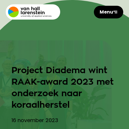
Menu
Project Diadema wint
RAAK-award 2023 met
onderzoek naar
koraalherstel
16 november 2023