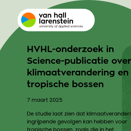
HVHL-onderzoek in
Science-publicatie ove
klimaatverandering en
tropische bossen
7 maart 2025
De studie laat zien dat klimaatverander
ingrijpende gevolgen kan hebben voor
tropische bossen, zoals die in het