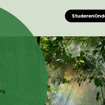
Studeren
Ond
r
ing