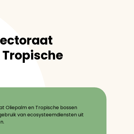
lectoraat
 Tropische
aat Oliepalm en Tropische bossen
ebruik van ecosysteemdiensten uit
n.