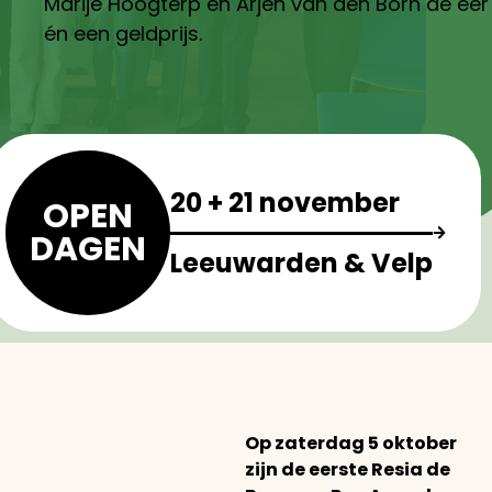
Marije Hoogterp en Arjen van den Born de eer
én een geldprijs.
20 + 21 november
OPEN
DAGEN
Leeuwarden & Velp
Op zaterdag 5 oktober
zijn de eerste Resia de