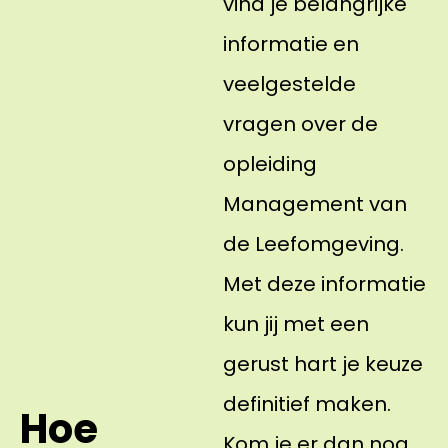
vind je belangrijke
informatie en
veelgestelde
vragen over de
opleiding
Management van
de Leefomgeving.
Met deze informatie
kun jij met een
gerust hart je keuze
definitief maken.
Hoe
Kom je er dan nog