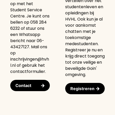
vertellen over het
op met het
studentenleven en
Student Service
opleidingen bij
Centre. Je kunt ons
HVHL. Ook kun je al
bellen op 058 284
voor aankomst
6232 of stuur ons
chatten met je
een Whatsapp
toekomstige
bericht naar 06-
medestudenten.
43427127. Mail ons
Registreer je nu en
op
krijg direct toegang
inschrijvingen@hvh
tot onze veilige en
l.nl of gebruik het
beveiligde Goin'
contactformulier.
omgeving.
Contact
Registreren