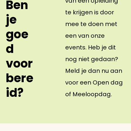
van een opleiding
Ben
te krijgen is door
je
mee te doen met
goe
een van onze
d
events. Heb je dit
nog niet gedaan?
voor
Meld je dan nu aan
bere
voor een Open dag
id?
of Meeloopdag.