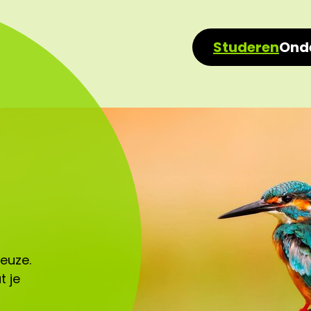
Studeren
Ond
keuze.
t je