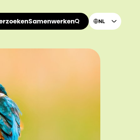
erzoeken
Samenwerken
NL