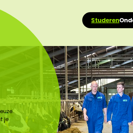
Studeren
Ond
keuze.
t je