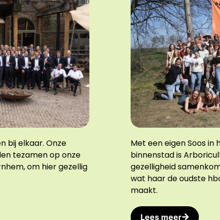
n bij elkaar. Onze
Met een eigen Soos in
llen tezamen op onze
binnenstad is Arboricu
Arnhem, om hier gezellig
gezelligheid samenkomen
wat haar de oudste hb
maakt.
Lees meer