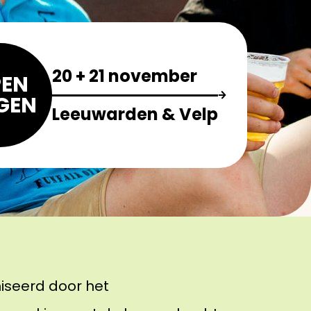
20 + 21 november
EN
GEN
Leeuwarden & Velp
iseerd door het