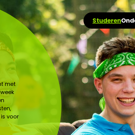
Studeren
Ond
nt met
n week
en
sten,
 is voor