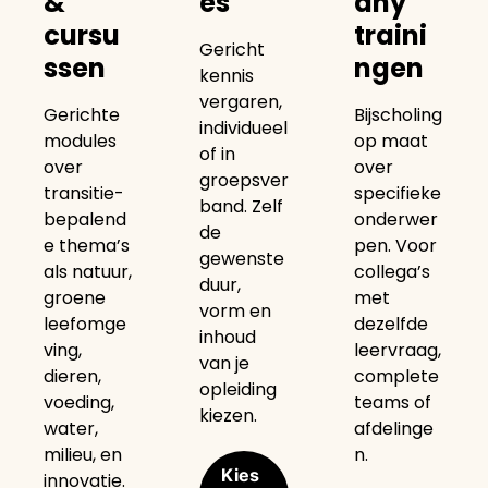
&
es
any
cursu
traini
Gericht
ssen
ngen
kennis
vergaren,
Gerichte
Bijscholing
individueel
modules
op maat
of in
over
over
groepsver
transitie-
specifieke
band. Zelf
bepalend
onderwer
de
e thema’s
pen. Voor
gewenste
als natuur,
collega’s
duur,
groene
met
vorm en
leefomge
dezelfde
inhoud
ving,
leervraag,
van je
dieren,
complete
opleiding
voeding,
teams of
kiezen.
water,
afdelinge
milieu, en
n.
Kies
innovatie.