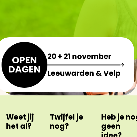
20 + 21 november
OPEN
DAGEN
Leeuwarden & Velp
Weet jij
Twijfel je
Heb je no
het al?
nog?
geen
idee?