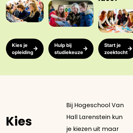
Kies je
Hulp bij
Start je
opleiding
studiekeuze
zoektocht
Bij Hogeschool Van
Hall Larenstein kun
Kies
je kiezen uit maar