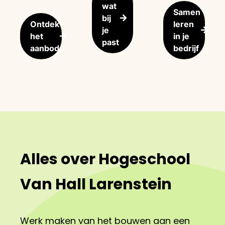
wat
Samen
bij
Ontdek
leren
je
het
in je
past
aanbod
bedrijf
Alles over Hogeschool
Van Hall Larenstein
Werk maken van het bouwen aan een